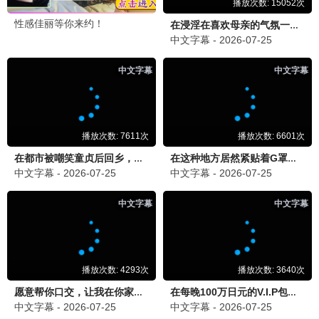
新生
八戒推荐
井柏然悬疑诈骗 · 2024
9.6
不卡护航
🔥 八戒热播
🎤 八戒综艺